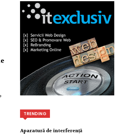
le
e
TRENDING
Aparatură de interferență