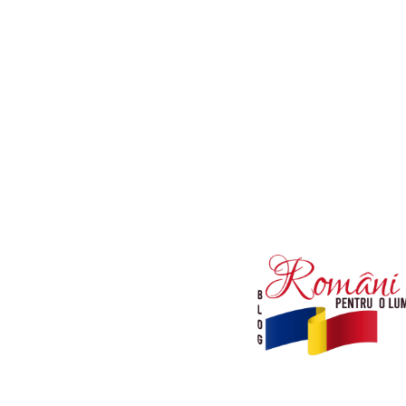
Afaceri si Industrii
Diverse noutati
Sanatate / Hobby