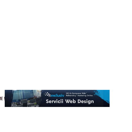
Cultura si Entertainment
Home & Deco
Tech