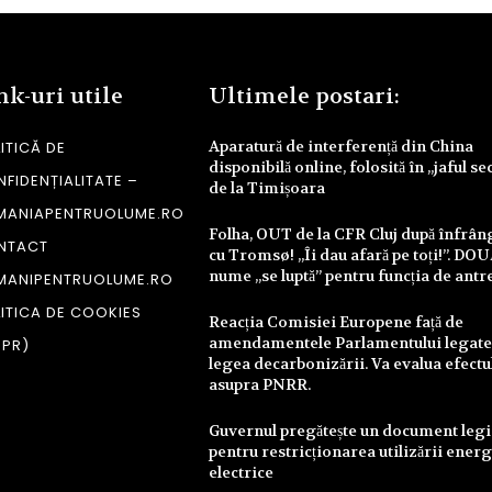
nk-uri utile
Ultimele postari:
Aparatură de interferență din China
ITICĂ DE
disponibilă online, folosită în „jaful se
FIDENȚIALITATE –
de la Timișoara
MANIAPENTRUOLUME.RO
Folha, OUT de la CFR Cluj după înfrâ
NTACT
cu Tromsø! „Îi dau afară pe toți!”. DO
nume „se luptă” pentru funcția de antr
MANIPENTRUOLUME.RO
ITICA DE COOKIES
Reacția Comisiei Europene față de
amendamentele Parlamentului legate
DPR)
legea decarbonizării. Va evalua efectu
asupra PNRR.
Guvernul pregătește un document legi
pentru restricționarea utilizării energ
electrice