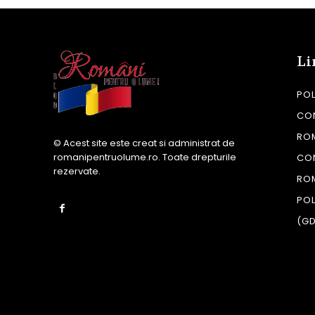
Li
POL
CON
RO
© Acest site este creat si administrat de
romanipentruolume.ro
. Toate drepturile
CO
rezervate.
RO
POL
(G