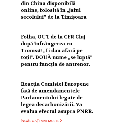
din China disponibilă
online, folosită în „jaful
secolului” de la Timișoara
Folha, OUT de la CFR Cluj
după înfrângerea cu
Tromsø! „Îi dau afară pe
toți!”. DOUĂ nume „se luptă”
pentru funcția de antrenor.
Reacția Comisiei Europene
față de amendamentele
Parlamentului legate de
legea decarbonizării. Va
evalua efectul asupra PNRR.
ÎNCĂRCAȚI MAI MULTE