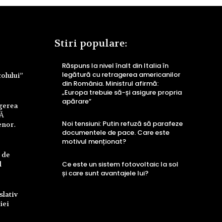
Stiri populare:
Răspuns la nivel înalt din Italia în
legătură cu retragerea americanilor
colului”
din România. Ministrul afirmă:
„Europa trebuie să-și asigure propria
apărare”
ngerea
UĂ
Noi tensiuni: Putin refuză să parafeze
enor.
documentele de pace. Care este
motivul menționat?
 de
l
Ce este un sistem fotovoltaic la sol
și care sunt avantajele lui?
slativ
iei