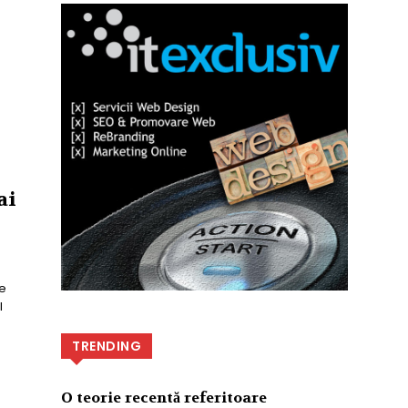
ai
ie
l
TRENDING
O teorie recentă referitoare