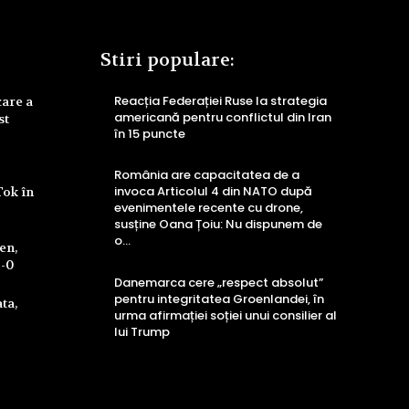
Stiri populare:
Reacția Federației Ruse la strategia
care a
americană pentru conflictul din Iran
st
în 15 puncte
România are capacitatea de a
invoca Articolul 4 din NATO după
Tok în
evenimentele recente cu drone,
susține Oana Țoiu: Nu dispunem de
o…
ren,
4-0
Danemarca cere „respect absolut”
pentru integritatea Groenlandei, în
ta,
urma afirmației soției unui consilier al
lui Trump