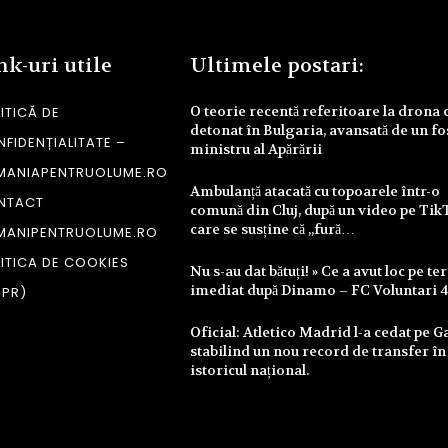
nk-uri utile
Ultimele postari:
O teorie recentă referitoare la drona 
ITICĂ DE
detonat în Bulgaria, avansată de un fo
FIDENȚIALITATE –
ministru al Apărării
MANIAPENTRUOLUME.RO
Ambulanță atacată cu topoarele într-o
NTACT
comună din Cluj, după un video pe Tik
care se susține că „fură…
MANIPENTRUOLUME.RO
ITICA DE COOKIES
Nu s-au dat bătuți! » Ce a avut loc pe te
imediat după Dinamo – FC Voluntari 
DPR)
Oficial: Atletico Madrid l-a cedat pe Ga
stabilind un nou record de transfer în
istoricul național.