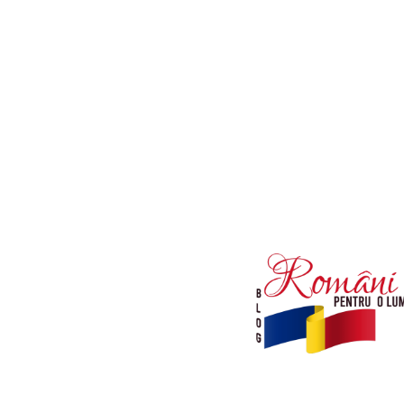
Afaceri si Industrii
Diverse noutati
Sanatate / Hobby