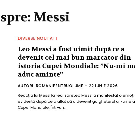
espre:
Messi
DIVERSE NOUTATI
Leo Messi a fost uimit după ce a
devenit cel mai bun marcator din
istoria Cupei Mondiale: ”Nu-mi m
aduc aminte”
AUTORII ROMANIPENTRUOLUME
-
22 IUNIE 2026
Reacția lui Messi la realizareLeo Messi a manifestat o emoț
evidentă după ce a aflat că a devenit golgheterul all-time a
Cupei Mondiale. Într-un...