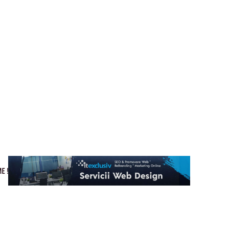
Cultura si Entertainment
Home & Deco
Tech