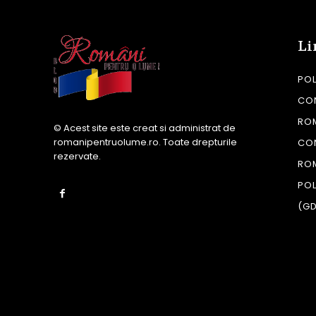
Li
POL
CON
RO
© Acest site este creat si administrat de
romanipentruolume.ro
. Toate drepturile
CO
rezervate.
RO
POL
(G