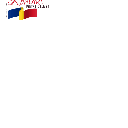
© Acest site este creat si administrat de
romanipentruolume.ro
. Toate drepturile rezervate.
Link-uri utile
POLITICĂ DE CONFIDENȚIALITATE –
ROMANIAPENTRUOLUME.RO
CONTACT ROMANIPENTRUOLUME.RO
POLITICA DE COOKIES (GDPR)