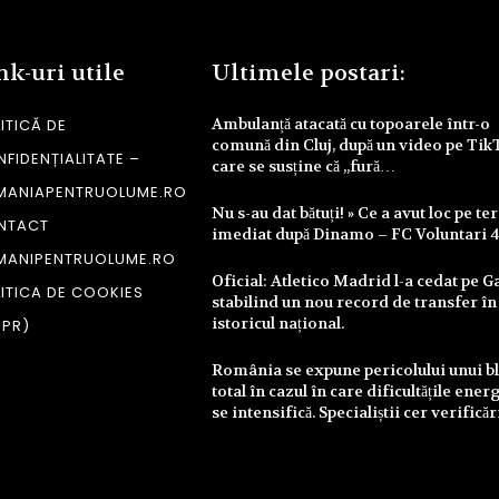
nk-uri utile
Ultimele postari:
Ambulanță atacată cu topoarele într-o
ITICĂ DE
comună din Cluj, după un video pe Tik
FIDENȚIALITATE –
care se susține că „fură…
MANIAPENTRUOLUME.RO
Nu s-au dat bătuți! » Ce a avut loc pe te
NTACT
imediat după Dinamo – FC Voluntari 
MANIPENTRUOLUME.RO
Oficial: Atletico Madrid l-a cedat pe Ga
ITICA DE COOKIES
stabilind un nou record de transfer în
istoricul național.
DPR)
România se expune pericolului unui b
total în cazul în care dificultățile ener
se intensifică. Specialiștii cer verifică