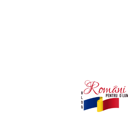
Afaceri si Industrii
Diverse noutati
Sanatate / Hobby