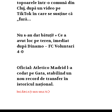
topoarele într-o comună din
Cluj, după un video pe
TikTok în care se susține că
„fură…
Nu s-au dat bătuți! » Ce a
avut loc pe teren, imediat
după Dinamo – FC Voluntari
4-0
Oficial: Atletico Madrid l-a
cedat pe Gata, stabilind un
nou record de transfer în
istoricul național.
ÎNCĂRCAȚI MAI MULTE