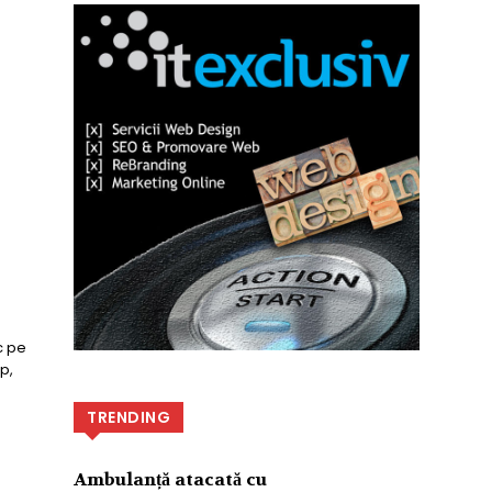
c pe
p,
TRENDING
Ambulanță atacată cu