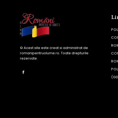
Li
POL
CON
RO
© Acest site este creat si administrat de
romanipentruolume.ro
. Toate drepturile
CO
rezervate.
RO
POL
(G