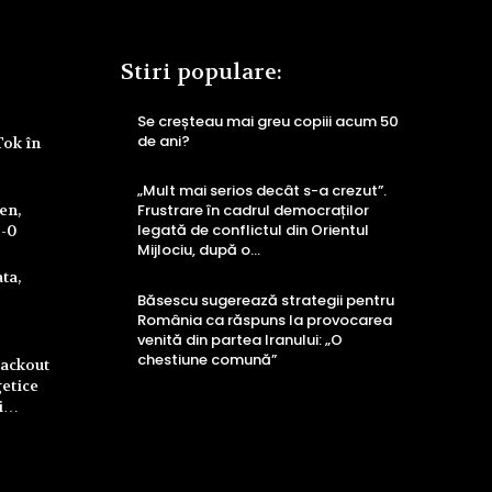
Stiri populare:
Se creșteau mai greu copiii acum 50
de ani?
Tok în
„Mult mai serios decât s-a crezut”.
ren,
Frustrare în cadrul democraților
legată de conflictul din Orientul
4-0
Mijlociu, după o…
ta,
Băsescu sugerează strategii pentru
România ca răspuns la provocarea
venită din partea Iranului: „O
chestiune comună”
lackout
getice
ri…