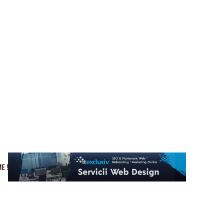
Cultura si Entertainment
Home & Deco
Tech