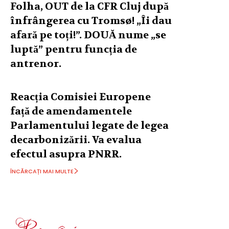
Folha, OUT de la CFR Cluj după
înfrângerea cu Tromsø! „Îi dau
afară pe toți!”. DOUĂ nume „se
luptă” pentru funcția de
antrenor.
Reacția Comisiei Europene
față de amendamentele
Parlamentului legate de legea
decarbonizării. Va evalua
efectul asupra PNRR.
ÎNCĂRCAȚI MAI MULTE