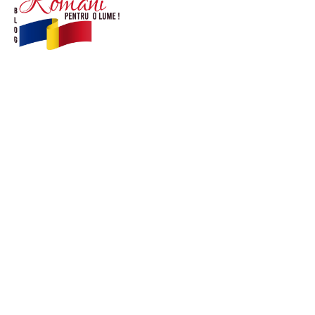
© Acest site este creat si administrat de
romanipentruolume.ro
. Toate drepturile rezervate.
Link-uri utile
POLITICĂ DE CONFIDENȚIALITATE –
ROMANIAPENTRUOLUME.RO
CONTACT ROMANIPENTRUOLUME.RO
POLITICA DE COOKIES (GDPR)