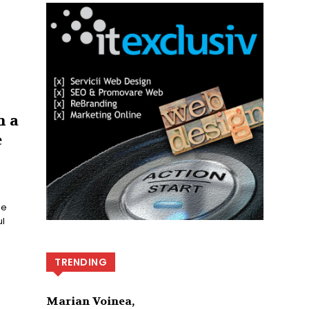
m a
e
le
l
TRENDING
Marian Voinea,