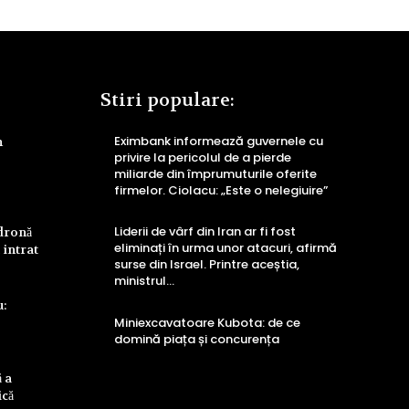
Stiri populare:
Eximbank informează guvernele cu
n
privire la pericolul de a pierde
miliarde din împrumuturile oferite
firmelor. Ciolacu: „Este o nelegiuire”
Liderii de vârf din Iran ar fi fost
 dronă
eliminați în urma unor atacuri, afirmă
 intrat
surse din Israel. Printre aceștia,
ministrul…
u:
Miniexcavatoare Kubota: de ce
domină piața și concurența
 a
ică