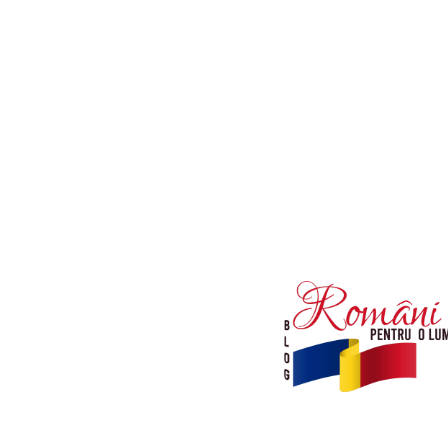
Afaceri si Industrii
Diverse noutati
Sanatate / Hobby