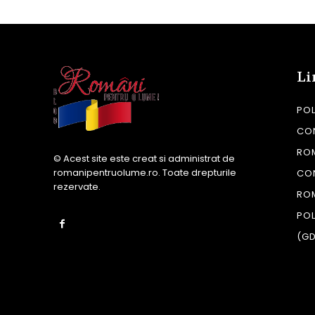
Li
POL
CON
RO
© Acest site este creat si administrat de
romanipentruolume.ro
. Toate drepturile
CO
rezervate.
RO
POL
(G