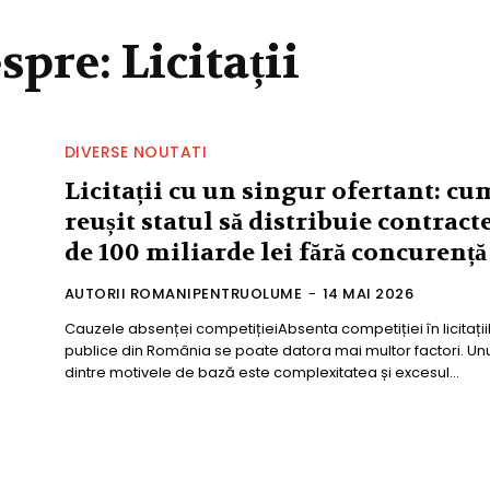
espre:
Licitații
DIVERSE NOUTATI
Licitații cu un singur ofertant: cu
reușit statul să distribuie contract
de 100 miliarde lei fără concurență
AUTORII ROMANIPENTRUOLUME
-
14 MAI 2026
Cauzele absenței competițieiAbsenta competiției în licitații
publice din România se poate datora mai multor factori. Unu
dintre motivele de bază este complexitatea și excesul...