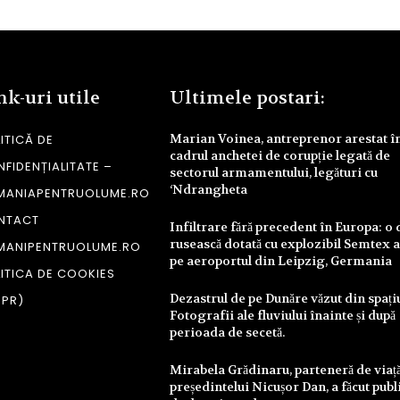
nk-uri utile
Ultimele postari:
Marian Voinea, antreprenor arestat î
ITICĂ DE
cadrul anchetei de corupție legată de
FIDENȚIALITATE –
sectorul armamentului, legături cu
‘Ndrangheta
MANIAPENTRUOLUME.RO
NTACT
Infiltrare fără precedent în Europa: o
rusească dotată cu explozibil Semtex a
MANIPENTRUOLUME.RO
pe aeroportul din Leipzig, Germania
ITICA DE COOKIES
Dezastrul de pe Dunăre văzut din spați
DPR)
Fotografii ale fluviului înainte și după
perioada de secetă.
Mirabela Grădinaru, parteneră de viață
președintelui Nicușor Dan, a făcut publ