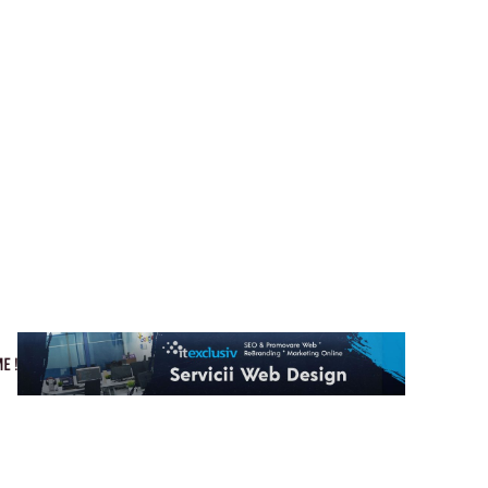
Cultura si Entertainment
Home & Deco
Tech