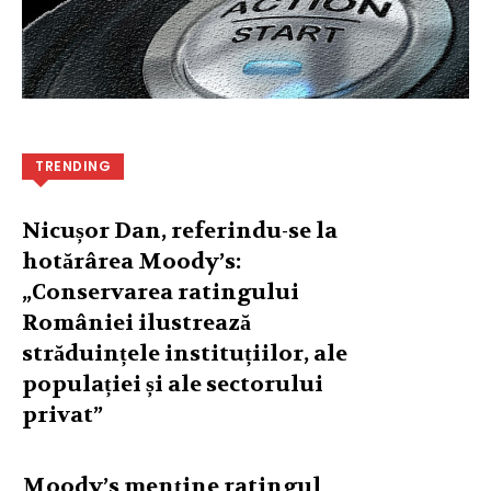
TRENDING
Nicușor Dan, referindu-se la
hotărârea Moody’s:
„Conservarea ratingului
României ilustrează
străduințele instituțiilor, ale
populației și ale sectorului
privat”
Moody’s menține ratingul