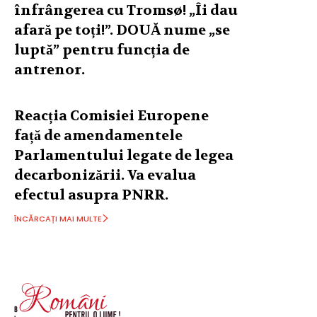
înfrângerea cu Tromsø! „Îi dau
afară pe toți!”. DOUĂ nume „se
luptă” pentru funcția de
antrenor.
Reacția Comisiei Europene
față de amendamentele
Parlamentului legate de legea
decarbonizării. Va evalua
efectul asupra PNRR.
ÎNCĂRCAȚI MAI MULTE