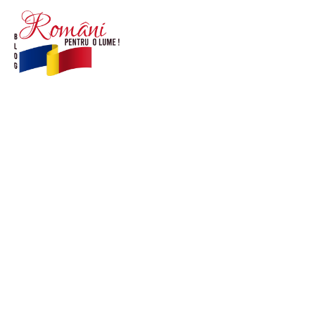
© Acest site este creat si administrat de
romanipentruolume.ro
. Toate drepturile rezervate.
Link-uri utile
POLITICĂ DE CONFIDENȚIALITATE –
ROMANIAPENTRUOLUME.RO
CONTACT ROMANIPENTRUOLUME.RO
POLITICA DE COOKIES (GDPR)