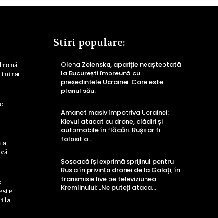
Stiri populare:
Olena Zelenska, apariție neașteptată
 dronă
la București împreună cu
 intrat
președintele Ucrainei. Care este
planul său.
u:
Amanet masiv împotriva Ucrainei:
Kievul atacat cu drone, clădiri și
automobile în flăcări. Rușii ar fi
folosit o…
 a
ică
Șoșoacă își exprimă sprijinul pentru
Rusia în privința dronei de la Galați, în
transmisie live pe televiziunea
:
Kremlinului: „Ne puteți ataca…
este
i la