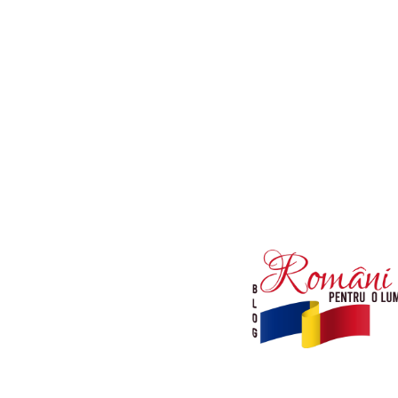
Afaceri si Industrii
Diverse noutati
Sanatate / Hobby