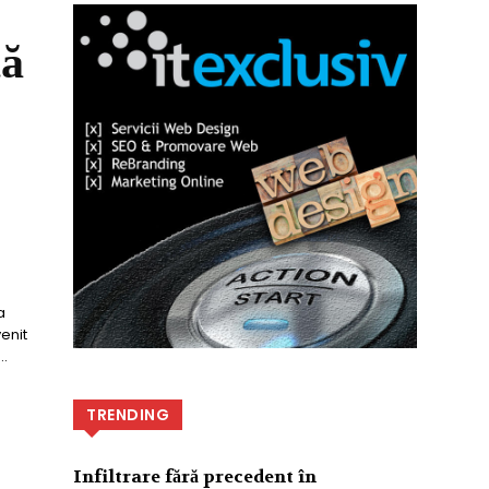
că
a
enit
..
TRENDING
Infiltrare fără precedent în