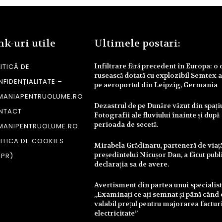
nk-uri utile
Ultimele postari:
Infiltrare fără precedent în Europa: o
ITICĂ DE
rusească dotată cu explozibil Semtex a
FIDENȚIALITATE –
pe aeroportul din Leipzig, Germania
MANIAPENTRUOLUME.RO
Dezastrul de pe Dunăre văzut din spați
NTACT
Fotografii ale fluviului înainte și după
perioada de secetă.
MANIPENTRUOLUME.RO
ITICA DE COOKIES
Mirabela Grădinaru, parteneră de viață
președintelui Nicușor Dan, a făcut publ
DPR)
declarația sa de avere.
Avertisment din partea unui specialist
„Examinați ce ați semnat și până când 
valabil prețul pentru majorarea facturi
electricitate”