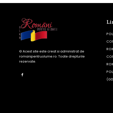
Li
POL
CON
RO
© Acest site este creat si administrat de
romanipentruolume.ro
. Toate drepturile
CO
rezervate.
RO
POL
(G