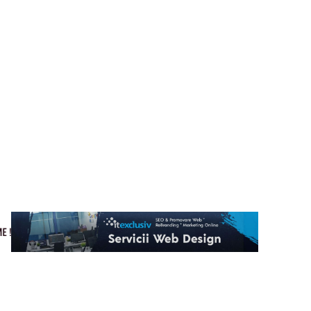
Cultura si Entertainment
Home & Deco
Tech