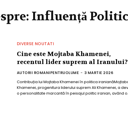
espre:
Influență Politi
DIVERSE NOUTATI
Cine este Mojtaba Khamenei,
recentul lider suprem al Iranului?
AUTORII ROMANIPENTRUOLUME
-
3 MARTIE 2026
Contribuția lui Mojtaba Khamenei în politica iranianăMojtab
Khamenei, progenitura liderului suprem Ali Khamenei, a dev
o personalitate marcantă în peisajul politic iranian, având o.