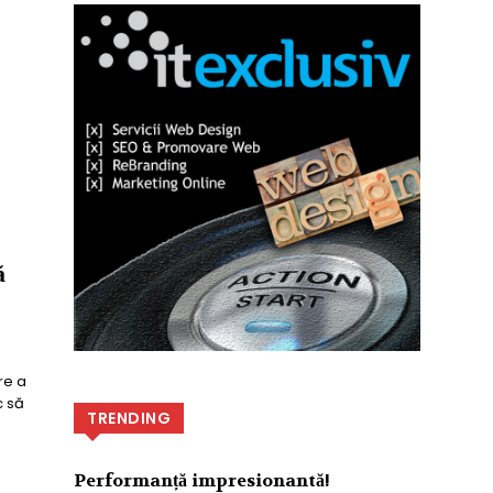
ă
re a
c să
TRENDING
Performanță impresionantă!