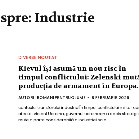
espre:
Industrie
DIVERSE NOUTATI
Kievul își asumă un nou risc în
timpul conflictului: Zelenski mut
producția de armament în Europa.
AUTORII ROMANIPENTRUOLUME
-
8 FEBRUARIE 2026
contextul transferului industrialÎn timpul conflictului militar ca
afectat violent Ucraina, guvernul ucrainean a decis strategi
mute o parte considerabilă a industriei sale...