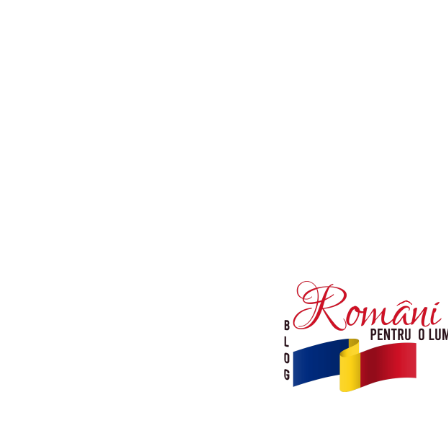
Afaceri si Industrii
Diverse noutati
Sanatate / Hobby