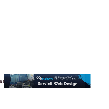
Cultura si Entertainment
Home & Deco
Tech