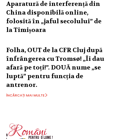
Aparatură de interferență din
China disponibilă online,
folosită în „jaful secolului” de
la Timișoara
Folha, OUT de la CFR Cluj după
înfrângerea cu Tromsø! „Îi dau
afară pe toți!”. DOUĂ nume „se
luptă” pentru funcția de
antrenor.
ÎNCĂRCAȚI MAI MULTE