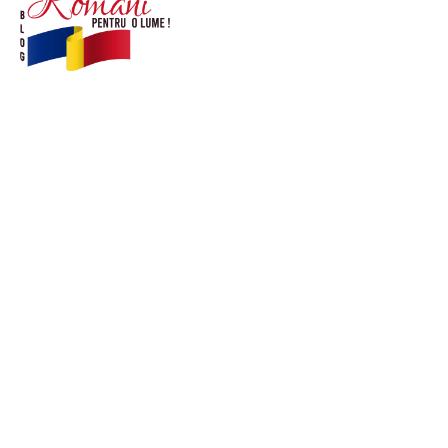
© Acest site este creat si administrat de
romanipentruolume.ro
. Toate drepturile rezervate.
Link-uri utile
POLITICĂ DE CONFIDENȚIALITATE –
ROMANIAPENTRUOLUME.RO
CONTACT ROMANIPENTRUOLUME.RO
POLITICA DE COOKIES (GDPR)