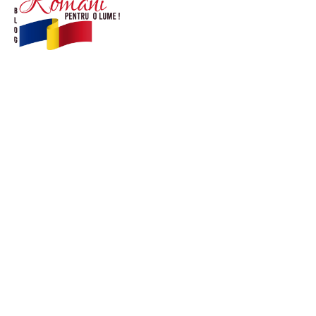
© Acest site este creat si administrat de
romanipentruolume.ro
. Toate drepturile rezervate.
Link-uri utile
POLITICĂ DE CONFIDENȚIALITATE –
ROMANIAPENTRUOLUME.RO
CONTACT ROMANIPENTRUOLUME.RO
POLITICA DE COOKIES (GDPR)