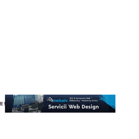
Cultura si Entertainment
Home & Deco
Tech