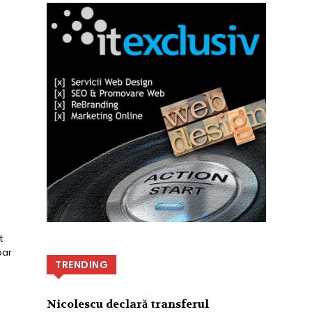
t
oar
TRENDING
Nicolescu declară transferul