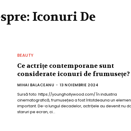
espre:
Iconuri De
BEAUTY
Ce actrițe contemporane sunt
considerate iconuri de frumusețe?
MIHAI BALACEANU
-
13 NOIEMBRIE 2024
Sursă foto: https://younghollywood.com/ În industria
cinematografică, frumusețea a fost întotdeauna un elemen
important. De-a lungul decadelor, actrițele au devenit nu d
staruri pe ecran, ci...