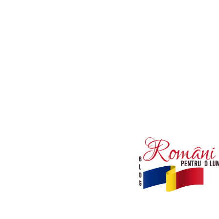
Afaceri si Industrii
Diverse noutati
Sanatate / Hobby