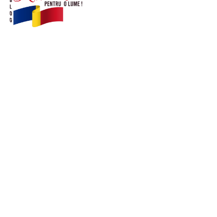
© Acest site este creat si administrat de
romanipentruolume.ro
. Toate drepturile rezervate.
Link-uri utile
POLITICĂ DE CONFIDENȚIALITATE –
ROMANIAPENTRUOLUME.RO
CONTACT ROMANIPENTRUOLUME.RO
POLITICA DE COOKIES (GDPR)
Ultimele postari: