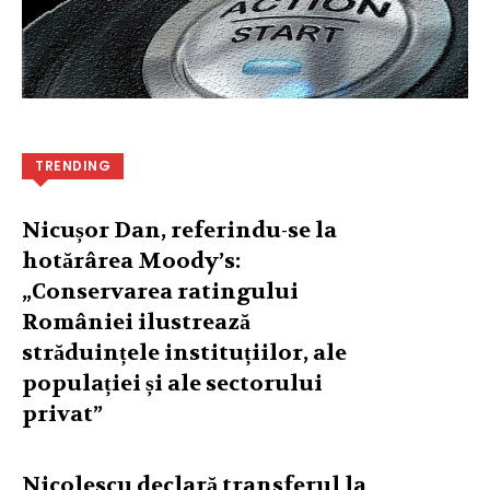
TRENDING
Nicușor Dan, referindu-se la
hotărârea Moody’s:
„Conservarea ratingului
României ilustrează
străduințele instituțiilor, ale
populației și ale sectorului
privat”
Nicolescu declară transferul la