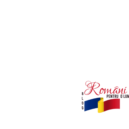
Afaceri si Industrii
Diverse noutati
Sanatate / Hobby