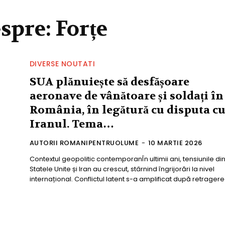
espre:
Forțe
DIVERSE NOUTATI
SUA plănuiește să desfășoare
aeronave de vânătoare și soldați în
România, în legătură cu disputa c
Iranul. Tema…
AUTORII ROMANIPENTRUOLUME
-
10 MARTIE 2026
Contextul geopolitic contemporanÎn ultimii ani, tensiunile din
Statele Unite și Iran au crescut, stârnind îngrijorări la nivel
internațional. Conflictul latent s-a amplificat după retragerea