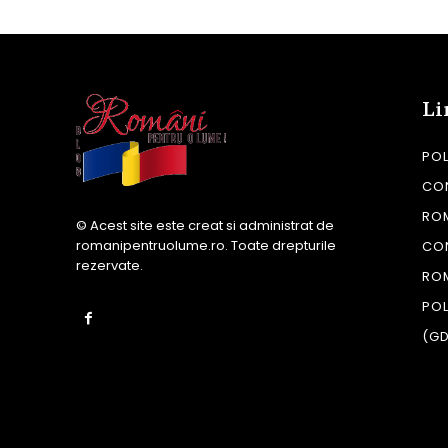
Li
POL
CON
RO
© Acest site este creat si administrat de
romanipentruolume.ro
. Toate drepturile
CO
rezervate.
RO
POL
(G