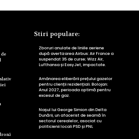
Stiri populare:
Zboruri anulate de liniile aeriene
după avertizarea Airbus: Air France a
 de
suspendat 35 de curse; Wizz Air,
l
Lufthansa și EasyJet, impactate.
Amânarea eliberării prețului gazelor
slativ
pentru clienții rezidențiali. Bolojan:
iei
Anul 2027, perioada optimă pentru
excesul de gaz.
n
Nașul lui George Simion din Delta
Dunării, un afacerist de seamă în
sectorul cerealelor, asociat cu
politicienii locali PSD și PNL
 dronă