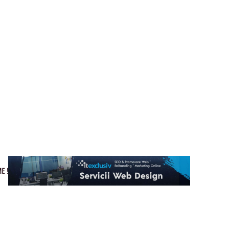
Cultura si Entertainment
Home & Deco
Tech