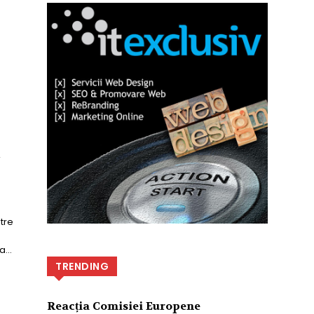
u
tre
...
TRENDING
Reacția Comisiei Europene