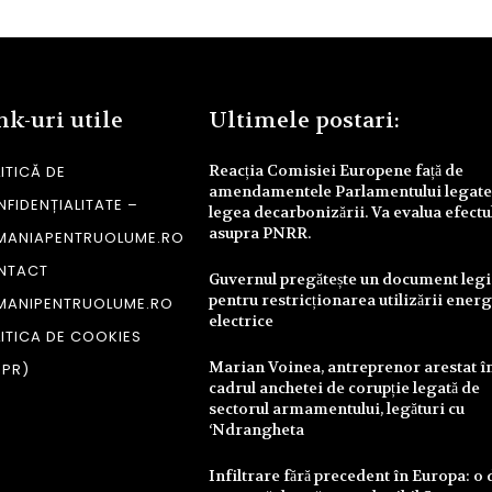
nk-uri utile
Ultimele postari:
Reacția Comisiei Europene față de
ITICĂ DE
amendamentele Parlamentului legate
FIDENȚIALITATE –
legea decarbonizării. Va evalua efectu
asupra PNRR.
MANIAPENTRUOLUME.RO
NTACT
Guvernul pregătește un document legi
pentru restricționarea utilizării energ
MANIPENTRUOLUME.RO
electrice
ITICA DE COOKIES
Marian Voinea, antreprenor arestat î
DPR)
cadrul anchetei de corupție legată de
sectorul armamentului, legături cu
‘Ndrangheta
Infiltrare fără precedent în Europa: o