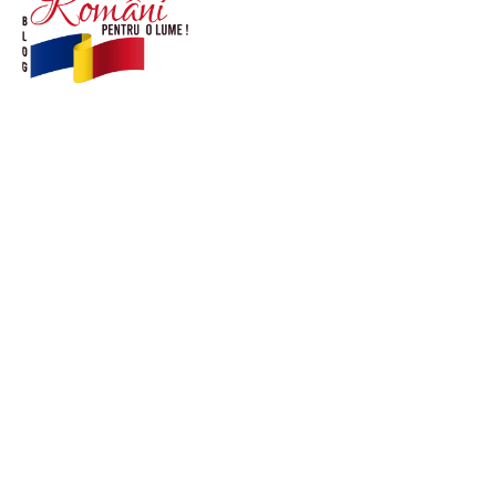
© Acest site este creat si administrat de
romanipentruolume.ro
. Toate drepturile rezervate.
Link-uri utile
POLITICĂ DE CONFIDENȚIALITATE –
ROMANIAPENTRUOLUME.RO
CONTACT ROMANIPENTRUOLUME.RO
POLITICA DE COOKIES (GDPR)