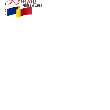
© Acest site este creat si administrat de
romanipentruolume.ro
. Toate drepturile rezervate.
Link-uri utile
POLITICĂ DE CONFIDENȚIALITATE –
ROMANIAPENTRUOLUME.RO
CONTACT ROMANIPENTRUOLUME.RO
POLITICA DE COOKIES (GDPR)