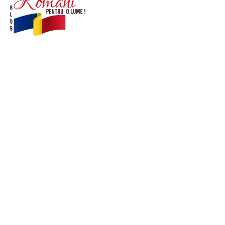
© Acest site este creat si administrat de
romanipentruolume.ro
. Toate drepturile rezervate.
Link-uri utile
POLITICĂ DE CONFIDENȚIALITATE –
ROMANIAPENTRUOLUME.RO
CONTACT ROMANIPENTRUOLUME.RO
POLITICA DE COOKIES (GDPR)