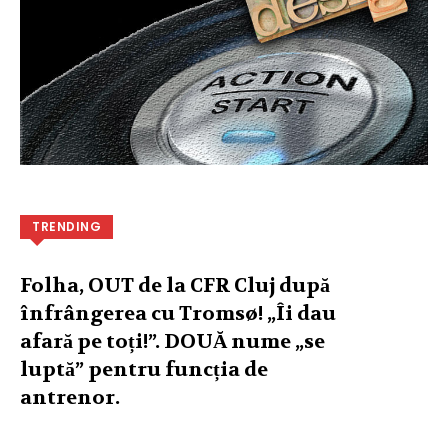
TRENDING
Folha, OUT de la CFR Cluj după
înfrângerea cu Tromsø! „Îi dau
afară pe toți!”. DOUĂ nume „se
luptă” pentru funcția de
antrenor.