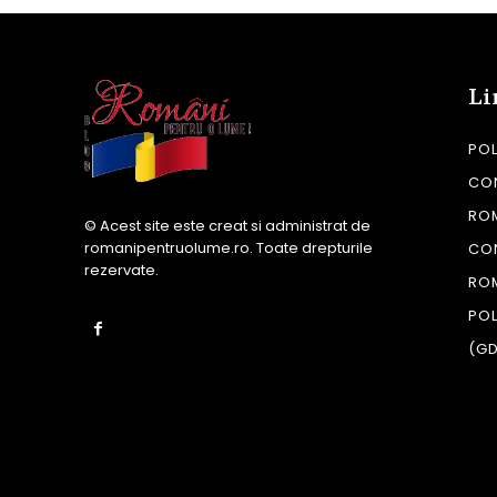
Li
POL
CON
RO
© Acest site este creat si administrat de
romanipentruolume.ro
. Toate drepturile
CO
rezervate.
RO
POL
(G