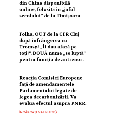
din China disponibilă
online, folosită în „jaful
secolului” de la Timișoara
Folha, OUT de la CFR Cluj
după înfrângerea cu
Tromsø! „Îi dau afară pe
toți!”. DOUĂ nume „se luptă”
pentru funcția de antrenor.
Reacția Comisiei Europene
față de amendamentele
Parlamentului legate de
legea decarbonizării. Va
evalua efectul asupra PNRR.
ÎNCĂRCAȚI MAI MULTE