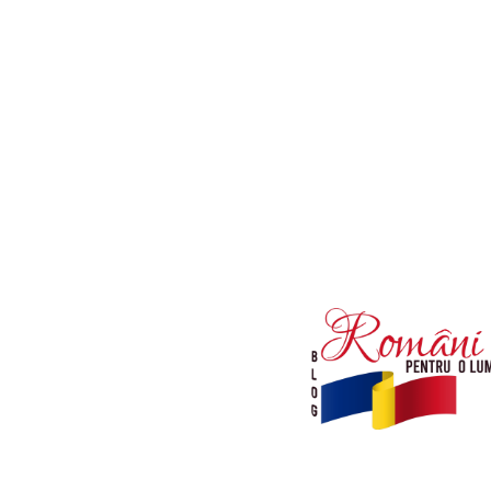
Afaceri si Industrii
Diverse noutati
Sanatate / Hobby