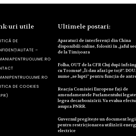
nk-uri utile
Ultimele postari:
Aparatură de interferență din China
ITICĂ DE
disponibilă online, folosită în „jaful se
FIDENȚIALITATE –
de la Timișoara
MANIAPENTRUOLUME.RO
Folha, OUT de la CFR Cluj după înfrâ
NTACT
cu Tromsø! „Îi dau afară pe toți!”. DO
nume „se luptă” pentru funcția de antr
MANIPENTRUOLUME.RO
ITICA DE COOKIES
Reacția Comisiei Europene față de
amendamentele Parlamentului legate
DPR)
legea decarbonizării. Va evalua efectu
asupra PNRR.
Guvernul pregătește un document legi
pentru restricționarea utilizării energ
electrice