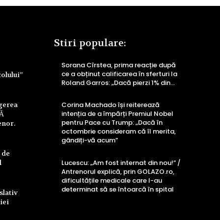
Stiri populare:
Sorana Cîrstea, prima reacție după
ce a obținut calificarea în sferturi la
colului”
Roland Garros: „Dacă pierzi 1% din…
ngerea
Corina Machado își reiterează
intenția de a împărți Premiul Nobel
UĂ
pentru Pace cu Trump: „Dacă în
enor.
octombrie consideram că îl merita,
gândiți-vă acum”
 de
l
Lucescu: „Am fost internat din nou!” /
Antrenorul explică, prin GOLAZO.ro,
dificultățile medicale care l-au
determinat să se întoarcă în spital
slativ
iei