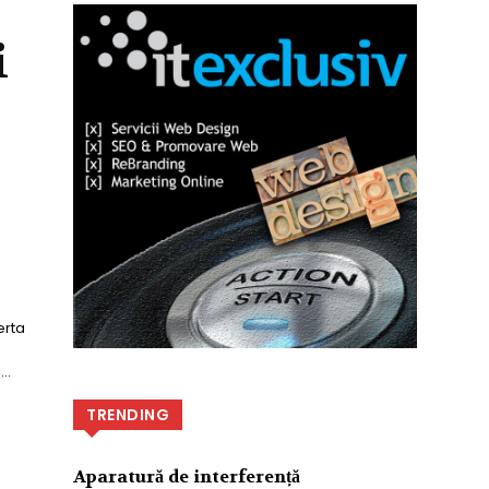
i
erta
..
TRENDING
Aparatură de interferență