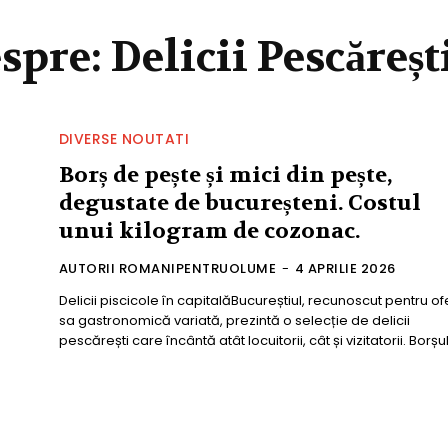
espre:
Delicii Pescăreșt
DIVERSE NOUTATI
Borș de pește și mici din pește,
degustate de bucureșteni. Costul
unui kilogram de cozonac.
AUTORII ROMANIPENTRUOLUME
-
4 APRILIE 2026
Delicii piscicole în capitalăBucureștiul, recunoscut pentru of
sa gastronomică variată, prezintă o selecție de delicii
pescărești care încântă atât locuitorii, cât și vizitatorii. Borșul.