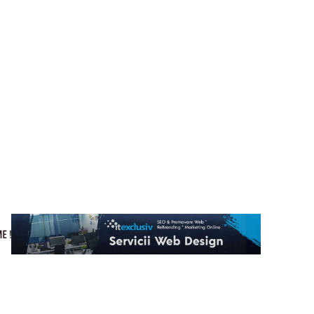
Cultura si Entertainment
Home & Deco
Tech