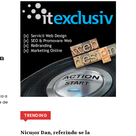
în
ca a
e de
TRENDING
Nicușor Dan, referindu-se la