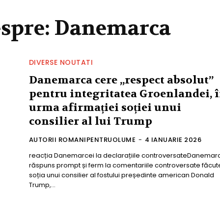
espre:
Danemarca
DIVERSE NOUTATI
Danemarca cere „respect absolut”
pentru integritatea Groenlandei, 
urma afirmației soției unui
consilier al lui Trump
AUTORII ROMANIPENTRUOLUME
-
4 IANUARIE 2026
reacția Danemarcei la declarațiile controversateDanemar
răspuns prompt și ferm la comentariile controversate făcut
soția unui consilier al fostului președinte american Donald
Trump,...