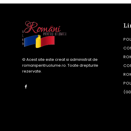
Li
POL
CON
RO
© Acest site este creat si administrat de
romanipentruolume.ro
. Toate drepturile
CO
rezervate.
RO
POL
(G