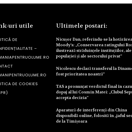
nk-uri utile
Ultimele postari:
Nicușor Dan, referindu-se la hotărâre
ITICĂ DE
Moody’s: „Conservarea ratingului R
FIDENȚIALITATE –
ilustrează străduințele instituțiilor, ale
populației și ale sectorului privat”
MANIAPENTRUOLUME.RO
NTACT
Nicolescu declară transferul la Dinam
fost prioritatea noastră”
MANIPENTRUOLUME.RO
ITICA DE COOKIES
TAS a pronunțat verdictul final în cazu
dopaj al lui Cosmin Matei: „Clubul Sep
DPR)
accepta decizia”
Aparatură de interferență din China
disponibilă online, folosită în „jaful se
de la Timișoara