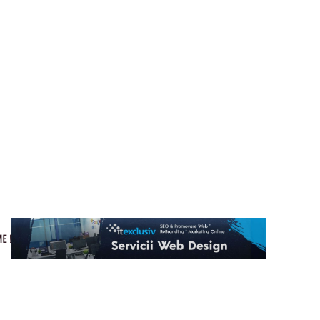
Cultura si Entertainment
Home & Deco
Tech