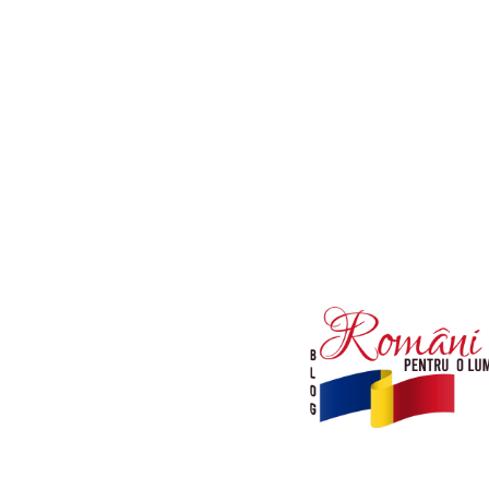
Afaceri si Industrii
Diverse noutati
Sanatate / Hobby