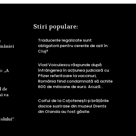
Stiri populare:
Traducerile legalizate sunt
a
obligatorii pentru cererile de azil în
omâniei
Cluj?
Vlad Voiculescu răspunde după
înfrângerea în acțiunea judiciară cu
o: „A
Pfizer referitoare la vaccinuri,
România fiind condamnată să achite
600 de milioane de euro. Acuză...
l de
si va
Coiful de la Coțofenești și brățările
dacice sustrase din muzeul Drents
din Olanda au fost găsite.
colului”