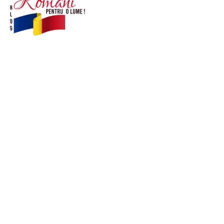
© Acest site este creat si administrat de
romanipentruolume.ro
. Toate drepturile rezervate.
Link-uri utile
POLITICĂ DE CONFIDENȚIALITATE –
ROMANIAPENTRUOLUME.RO
CONTACT ROMANIPENTRUOLUME.RO
POLITICA DE COOKIES (GDPR)