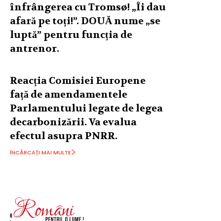
înfrângerea cu Tromsø! „Îi dau
afară pe toți!”. DOUĂ nume „se
luptă” pentru funcția de
antrenor.
Reacția Comisiei Europene
față de amendamentele
Parlamentului legate de legea
decarbonizării. Va evalua
efectul asupra PNRR.
ÎNCĂRCAȚI MAI MULTE