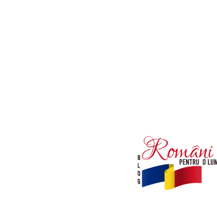
Afaceri si Industrii
Diverse noutati
Sanatate / Hobby