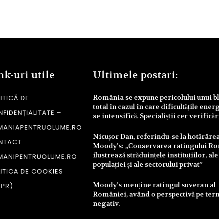
nk-uri utile
Ultimele postari:
România se expune pericolului unui b
ITICĂ DE
total în cazul în care dificultățile ener
FIDENȚIALITATE –
se intensifică. Specialiștii cer verifică
MANIAPENTRUOLUME.RO
Nicușor Dan, referindu-se la hotărâre
NTACT
Moody’s: „Conservarea ratingului R
ilustrează străduințele instituțiilor, ale
MANIPENTRUOLUME.RO
populației și ale sectorului privat”
ITICA DE COOKIES
Moody’s menține ratingul suveran al
DPR)
României, având o perspectivă pe te
negativ.