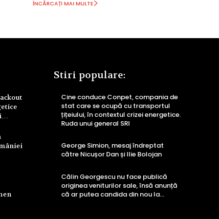
ÎNCĂRCAȚI MAI MULTE
Stiri populare:
Cine conduce Conpet, compania de
lackout
stat care se ocupă cu transportul
getice
țițeiului, în contextul crizei energetice.
ri…
Ruda unui general SRI
a
George Simion, mesaj îndreptat
omâniei
către Nicușor Dan și Ilie Bolojan
Călin Georgescu nu face publică
originea veniturilor sale, însă anunță
rmen
că ar putea candida din nou la…