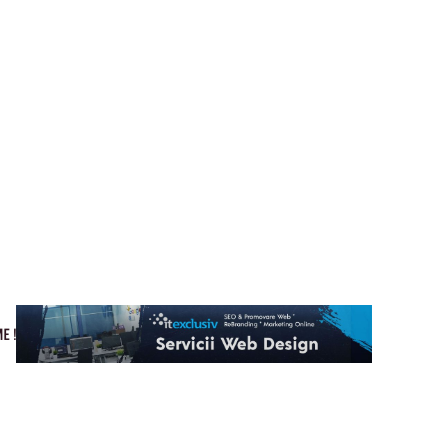
Cultura si Entertainment
Home & Deco
Tech