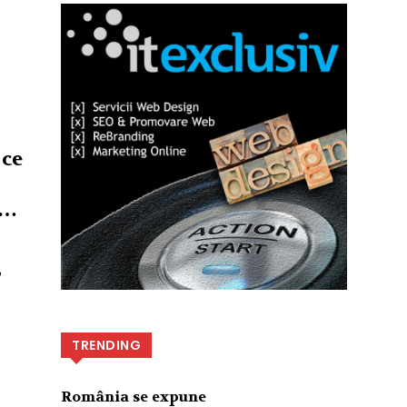
 ce
n…
o
TRENDING
România se expune