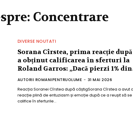
espre:
Concentrare
DIVERSE NOUTATI
Sorana Cîrstea, prima reacție după
a obținut calificarea în sferturi la
Roland Garros: „Dacă pierzi 1% di
AUTORII ROMANIPENTRUOLUME
-
31 MAI 2026
Reacția Soranei Cîrstea după câștigSorana Cîrstea a avut 
reacție plină de entuziasm și emoție după ce a reușit să se
califice în sferturile...