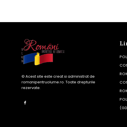
Li
POL
CON
RO
© Acest site este creat si administrat de
romanipentruolume.ro
. Toate drepturile
CO
rezervate.
RO
POL
(G