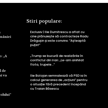
Stiri populare:
Exclusiv | Ilie Dumitrescu a aflat cu
a
cine plănuiește să contracteze Radu
omâniei
Drăgușin și este convins: ”Așteaptă
puțin!”
„Trump se bucură de realizările în
o: „A
conflictul din Iran: „Le-am anihilat
flota, trupele…”
l de
si va
Ilie Bolojan semnalează că PSD ia în
calcul generarea de „acțiuni” pentru
o situație fără precedent începând
cu Traian Băsescu
colului”