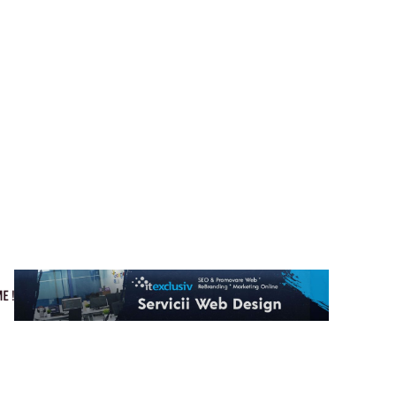
Cultura si Entertainment
Home & Deco
Tech