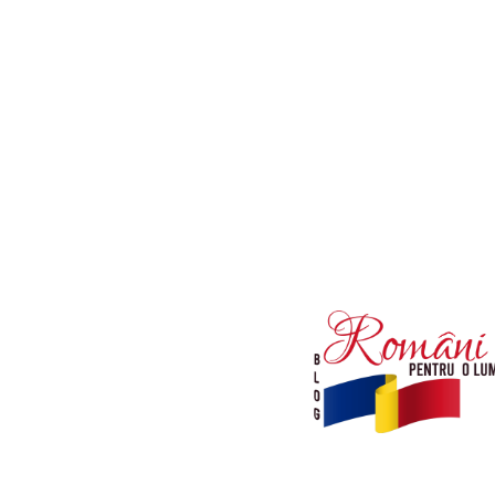
Afaceri si Industrii
Diverse noutati
Sanatate / Hobby