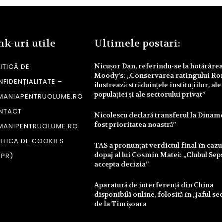
nk-uri utile
Ultimele postari:
Nicușor Dan, referindu-se la hotărâre
ITICĂ DE
Moody’s: „Conservarea ratingului R
FIDENȚIALITATE –
ilustrează străduințele instituțiilor, ale
populației și ale sectorului privat”
MANIAPENTRUOLUME.RO
NTACT
Nicolescu declară transferul la Dinam
fost prioritatea noastră”
MANIPENTRUOLUME.RO
ITICA DE COOKIES
TAS a pronunțat verdictul final în cazu
dopaj al lui Cosmin Matei: „Clubul Sep
DPR)
accepta decizia”
Aparatură de interferență din China
disponibilă online, folosită în „jaful se
de la Timișoara