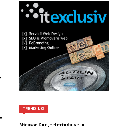
,
TRENDING
re
u
Nicușor Dan, referindu-se la