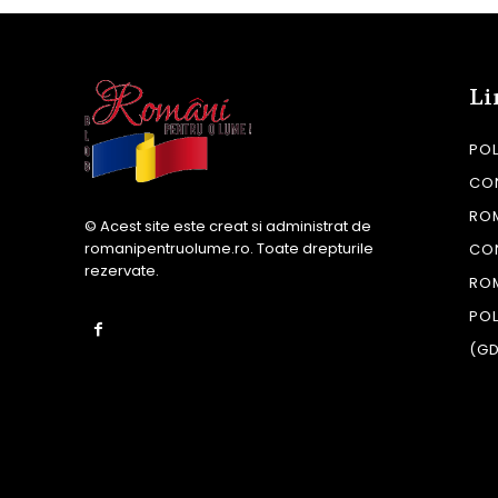
Li
POL
CON
RO
© Acest site este creat si administrat de
romanipentruolume.ro
. Toate drepturile
CO
rezervate.
RO
POL
(G