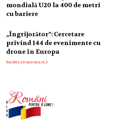
mondială U20 la 400 de metri
cu bariere
„Îngrijorător”: Cercetare
privind 144 de evenimente cu
drone în Europa
ÎNCĂRCAȚI MAI MULTE
© Acest site este creat si administrat de
romanipentruolume.ro
. Toate drepturile rezervate.