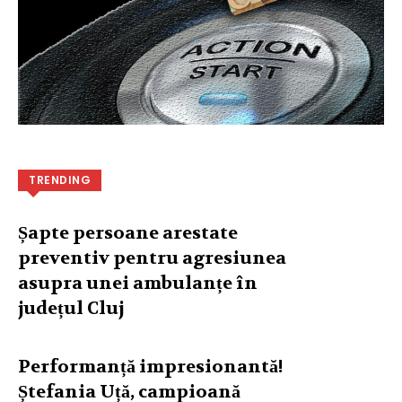
TRENDING
Șapte persoane arestate
preventiv pentru agresiunea
asupra unei ambulanțe în
județul Cluj
Performanță impresionantă!
Ștefania Uță, campioană