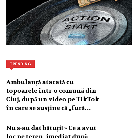
TRENDING
Ambulanță atacată cu
topoarele într-o comună din
Cluj, după un video pe TikTok
în care se susține că „fură…
Nu s-au dat bătuți! » Ce a avut
loc pe teren, imediat după