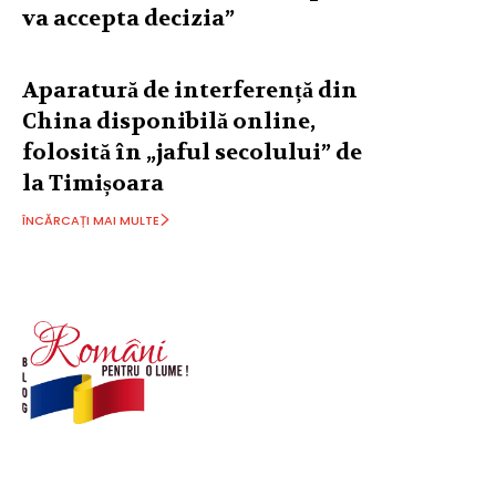
va accepta decizia”
Aparatură de interferență din
China disponibilă online,
folosită în „jaful secolului” de
la Timișoara
ÎNCĂRCAȚI MAI MULTE
© Acest site este creat si administrat de
romanipentruolume.ro
. Toate drepturile rezervate.