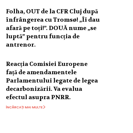
Folha, OUT de la CFR Cluj după
înfrângerea cu Tromsø! „Îi dau
afară pe toți!”. DOUĂ nume „se
luptă” pentru funcția de
antrenor.
Reacția Comisiei Europene
față de amendamentele
Parlamentului legate de legea
decarbonizării. Va evalua
efectul asupra PNRR.
ÎNCĂRCAȚI MAI MULTE