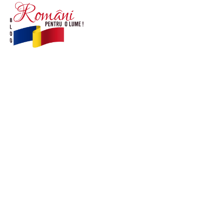
© Acest site este creat si administrat de
romanipentruolume.ro
. Toate drepturile rezervate.
Link-uri utile
POLITICĂ DE CONFIDENȚIALITATE –
ROMANIAPENTRUOLUME.RO
CONTACT ROMANIPENTRUOLUME.RO
POLITICA DE COOKIES (GDPR)