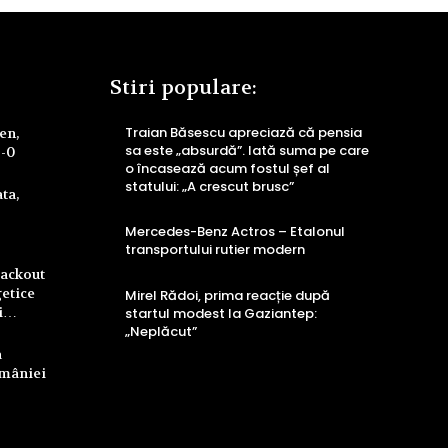
Stiri populare:
Traian Băsescu apreciază că pensia
ren,
sa este „absurdă”. Iată suma pe care
4-0
o încasează acum fostul șef al
statului: „A crescut brusc”
ta,
Mercedes-Benz Actros – Etalonul
transportului rutier modern
lackout
getice
Mirel Rădoi, prima reacție după
ri…
startul modest la Gaziantep:
„Neplăcut”
a
omâniei