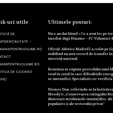
nk-uri utile
Ultimele postari:
Nu s-au dat bătuți! » Ce a avut loc pe te
ITICĂ DE
imediat după Dinamo – FC Voluntari 
FIDENȚIALITATE –
MANIAPENTRUOLUME.RO
Oficial: Atletico Madrid l-a cedat pe Ga
stabilind un nou record de transfer în
NTACT
istoricul național.
MANIPENTRUOLUME.RO
România se expune pericolului unui b
ITICA DE COOKIES
total în cazul în care dificultățile ener
se intensifică. Specialiștii cer verifică
DPR)
Nicușor Dan, referindu-se la hotărâre
Moody’s: „Conservarea ratingului R
ilustrează străduințele instituțiilor, ale
populației și ale sectorului privat”