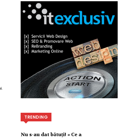
i.
TRENDING
Nu s-au dat bătuți! » Ce a