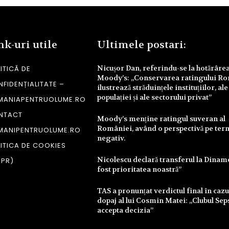
nk-uri utile
Ultimele postari:
Nicușor Dan, referindu-se la hotărâre
ITICĂ DE
Moody’s: „Conservarea ratingului R
FIDENȚIALITATE –
ilustrează străduințele instituțiilor, ale
populației și ale sectorului privat”
MANIAPENTRUOLUME.RO
NTACT
Moody’s menține ratingul suveran al
României, având o perspectivă pe te
MANIPENTRUOLUME.RO
negativ.
ITICA DE COOKIES
Nicolescu declară transferul la Dinam
DPR)
fost prioritatea noastră”
TAS a pronunțat verdictul final în cazu
dopaj al lui Cosmin Matei: „Clubul Sep
accepta decizia”