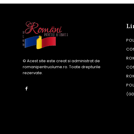
Li
POL
CON
RO
© Acest site este creat si administrat de
romanipentruolume.ro
. Toate drepturile
CO
rezervate.
RO
POL
(G