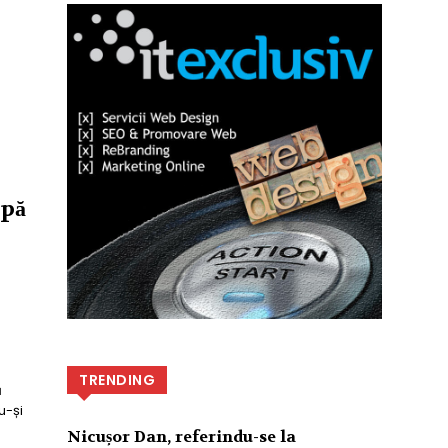
ipă
TRENDING
ă
u-și
Nicușor Dan, referindu-se la