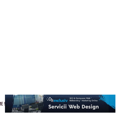
Cultura si Entertainment
Home & Deco
Tech