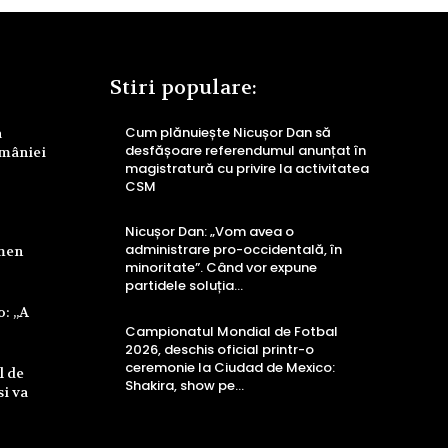
Stiri populare:
Cum plănuiește Nicușor Dan să
a
desfășoare referendumul anunțat în
omâniei
magistratură cu privire la activitatea
CSM
Nicușor Dan: „Vom avea o
administrare pro-occidentală, în
rmen
minoritate”. Când vor expune
partidele soluția…
o: „A
Campionatul Mondial de Fotbal
2026, deschis oficial printr-o
ceremonie la Ciudad de Mexico:
l de
Shakira, show pe…
si va