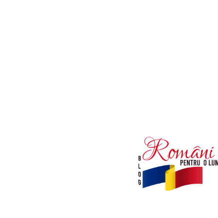
Afaceri si Industrii
Diverse noutati
Sanatate / Hobby