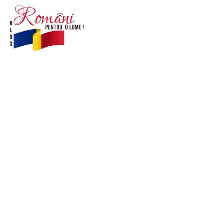
© Acest site este creat si administrat de
romanipentruolume.ro
. Toate drepturile rezervate.
Link-uri utile
POLITICĂ DE CONFIDENȚIALITATE –
ROMANIAPENTRUOLUME.RO
CONTACT ROMANIPENTRUOLUME.RO
POLITICA DE COOKIES (GDPR)