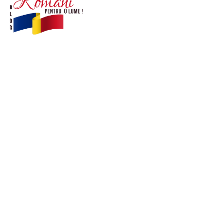
© Acest site este creat si administrat de
romanipentruolume.ro
. Toate drepturile rezervate.
Link-uri utile
POLITICĂ DE CONFIDENȚIALITATE –
ROMANIAPENTRUOLUME.RO
CONTACT ROMANIPENTRUOLUME.RO
POLITICA DE COOKIES (GDPR)