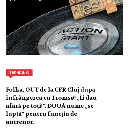
TRENDING
Folha, OUT de la CFR Cluj după
înfrângerea cu Tromsø! „Îi dau
afară pe toți!”. DOUĂ nume „se
luptă” pentru funcția de
antrenor.