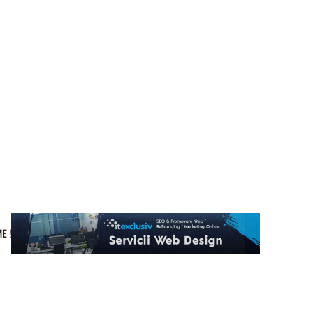
Cultura si Entertainment
Home & Deco
Tech