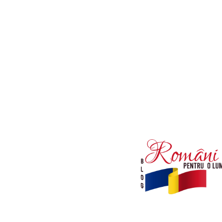
Afaceri si Industrii
Diverse noutati
Sanatate / Hobby