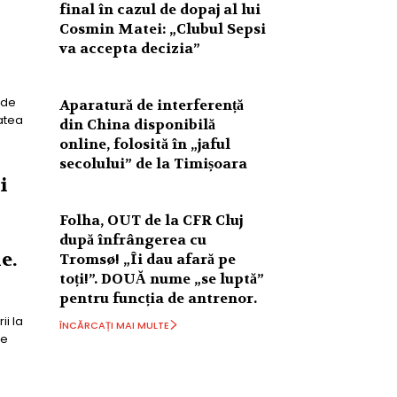
final în cazul de dopaj al lui
Cosmin Matei: „Clubul Sepsi
va accepta decizia”
 de
Aparatură de interferență
tatea
din China disponibilă
online, folosită în „jaful
secolului” de la Timișoara
i
Folha, OUT de la CFR Cluj
după înfrângerea cu
e.
Tromsø! „Îi dau afară pe
toți!”. DOUĂ nume „se luptă”
pentru funcția de antrenor.
ii la
ÎNCĂRCAȚI MAI MULTE
de