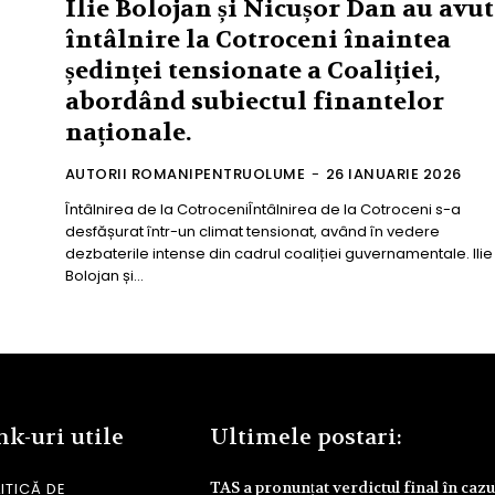
Ilie Bolojan și Nicușor Dan au avut
întâlnire la Cotroceni înaintea
ședinței tensionate a Coaliției,
abordând subiectul finantelor
naționale.
AUTORII ROMANIPENTRUOLUME
-
26 IANUARIE 2026
Întâlnirea de la CotroceniÎntâlnirea de la Cotroceni s-a
desfășurat într-un climat tensionat, având în vedere
dezbaterile intense din cadrul coaliției guvernamentale. Ilie
Bolojan și...
nk-uri utile
Ultimele postari:
TAS a pronunțat verdictul final în cazu
ITICĂ DE