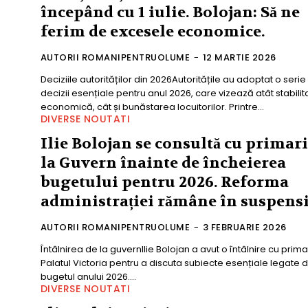
începând cu 1 iulie. Bolojan: Să ne
ferim de excesele economice.
AUTORII ROMANIPENTRUOLUME
-
12 MARTIE 2026
Deciziile autorităților din 2026Autoritățile au adoptat o serie
decizii esențiale pentru anul 2026, care vizează atât stabili
economică, cât și bunăstarea locuitorilor. Printre...
DIVERSE NOUTATI
Ilie Bolojan se consultă cu primari
la Guvern înainte de încheierea
bugetului pentru 2026. Reforma
administrației rămâne în suspensi
AUTORII ROMANIPENTRUOLUME
-
3 FEBRUARIE 2026
Întâlnirea de la guvernIlie Bolojan a avut o întâlnire cu primar
Palatul Victoria pentru a discuta subiecte esențiale legate 
bugetul anului 2026....
DIVERSE NOUTATI