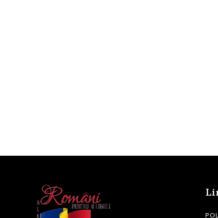
Li
POL