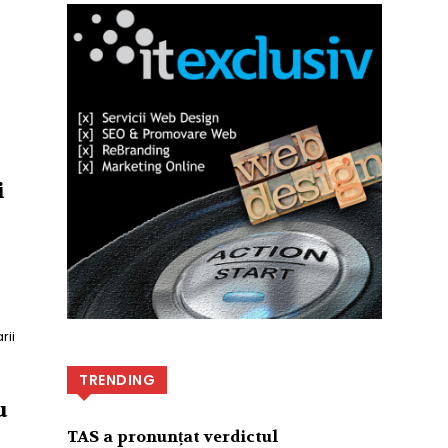
i
rii
TRENDING
u
TAS a pronunțat verdictul