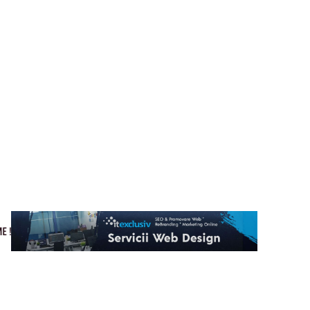
Cultura si Entertainment
Home & Deco
Tech