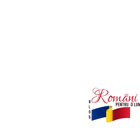
Afaceri si Industrii
Diverse noutati
Sanatate / Hobby