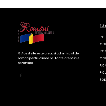
Li
POL
CON
RO
© Acest site este creat si administrat de
romanipentruolume.ro
. Toate drepturile
CO
rezervate.
RO
POL
(G