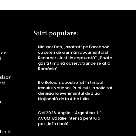
Stiri populare:
Nicușor Dan, „asaltat” pe Facebook
cu cereri de a urmări documentarul
 de
Recorder „Justiție capturată”: „Poate
l
găsiți timp să observați unde se află
România”
slativ
Ilie Bolojan, apostrofat în timpul
iei
Imnului Național. Publicul i-a solicitat
demisia la evenimentul de Ziua
Națională de la Alba Iulia.
n
CM 2026: Anglia – Argentina, 1-1,
ACUM. Bătălie intensă pentru o
poziție în finală
 dronă