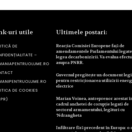
nk-uri utile
Ultimele postari:
Reacția Comisiei Europene față de
ITICĂ DE
amendamentele Parlamentului legate
FIDENȚIALITATE –
legea decarbonizării. Va evalua efectu
asupra PNRR.
MANIAPENTRUOLUME.RO
NTACT
Guvernul pregătește un document legi
pentru restricționarea utilizării energ
MANIPENTRUOLUME.RO
electrice
ITICA DE COOKIES
Marian Voinea, antreprenor arestat î
DPR)
cadrul anchetei de corupție legată de
sectorul armamentului, legături cu
‘Ndrangheta
Infiltrare fără precedent în Europa: o