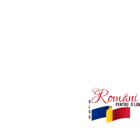
Afaceri si Industrii
Diverse noutati
Sanatate / Hobby