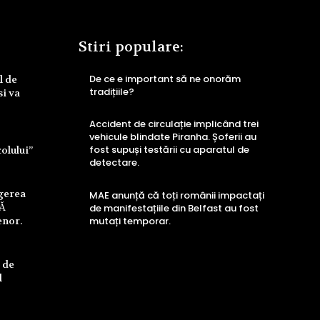
Stiri populare:
De ce e important să ne onorăm
l de
tradițiile?
si va
Accident de circulație implicând trei
vehicule blindate Piranha. Șoferii au
fost supuși testării cu aparatul de
colului”
detectare.
ngerea
MAE anunță că toți românii impactați
UĂ
de manifestațiile din Belfast au fost
enor.
mutați temporar.
 de
l