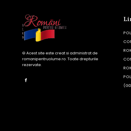
Li
POL
CON
RO
© Acest site este creat si administrat de
romanipentruolume.ro
. Toate drepturile
CO
rezervate.
RO
POL
(G