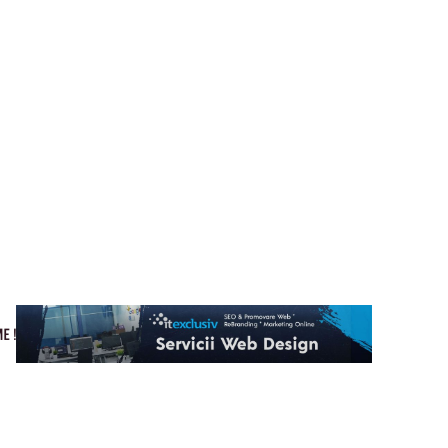
Cultura si Entertainment
Home & Deco
Tech