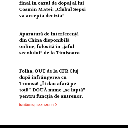
final în cazul de dopaj al lui
Cosmin Matei: „Clubul Sepsi
va accepta decizia”
Aparatură de interferență
din China disponibilă
online, folosită în „jaful
secolului” de la Timișoara
Folha, OUT de la CFR Cluj
după înfrângerea cu
Tromsø! „Îi dau afară pe
toți!”. DOUĂ nume „se luptă”
pentru funcția de antrenor.
ÎNCĂRCAȚI MAI MULTE