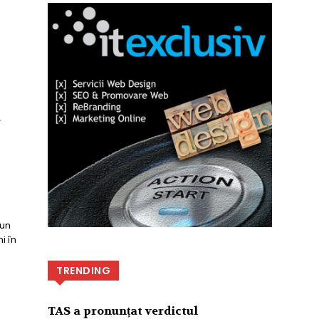
a
-un
i în
TRENDING
TAS a pronunțat verdictul