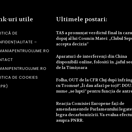
nk-uri utile
Ultimele postari:
TAS a pronunțat verdictul final în cazu
ITICĂ DE
dopaj al lui Cosmin Matei: „Clubul Sep
FIDENȚIALITATE –
accepta decizia”
MANIAPENTRUOLUME.RO
Aparatură de interferență din China
NTACT
disponibilă online, folosită în „jaful se
de la Timișoara
MANIPENTRUOLUME.RO
ITICA DE COOKIES
Folha, OUT de la CFR Cluj după înfrâ
cu Tromsø! „Îi dau afară pe toți!”. DO
DPR)
nume „se luptă” pentru funcția de antr
Reacția Comisiei Europene față de
amendamentele Parlamentului legate
legea decarbonizării. Va evalua efectu
asupra PNRR.