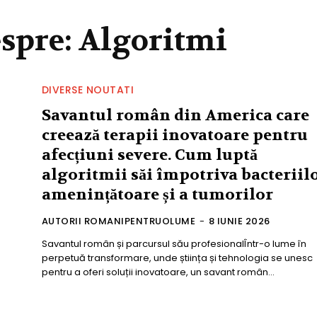
espre:
Algoritmi
DIVERSE NOUTATI
Savantul român din America care
creează terapii inovatoare pentru
afecțiuni severe. Cum luptă
algoritmii săi împotriva bacteriil
amenințătoare și a tumorilor
AUTORII ROMANIPENTRUOLUME
-
8 IUNIE 2026
Savantul român și parcursul său profesionalÎntr-o lume în
perpetuă transformare, unde știința și tehnologia se unesc
pentru a oferi soluții inovatoare, un savant român...