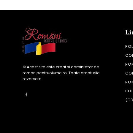
Li
POL
CON
RO
© Acest site este creat si administrat de
romanipentruolume.ro
. Toate drepturile
CO
rezervate.
RO
POL
(G