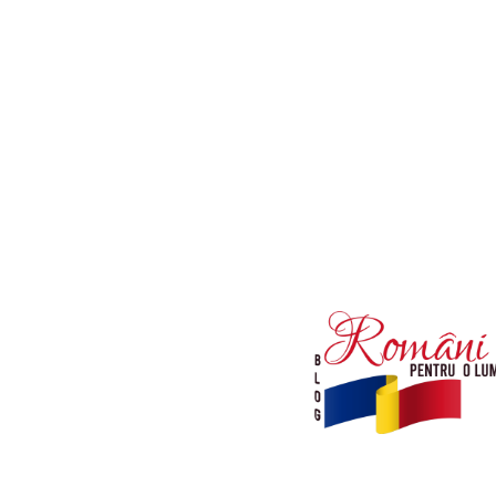
Afaceri si Industrii
Diverse noutati
Sanatate / Hobby