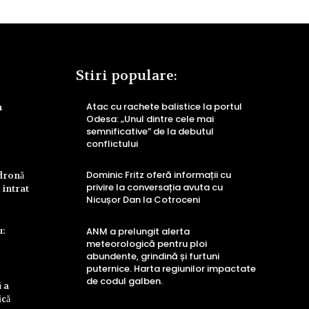
Stiri populare:
Atac cu rachete balistice la portul
n
Odesa: „Unul dintre cele mai
semnificative” de la debutul
conflictului
Dominic Fritz oferă informații cu
 dronă
privire la conversația avuta cu
 intrat
Nicușor Dan la Cotroceni
u:
ANM a prelungit alerta
meteorologică pentru ploi
abundente, grindină și furtuni
puternice. Harta regiunilor impactate
de codul galben.
 a
ică