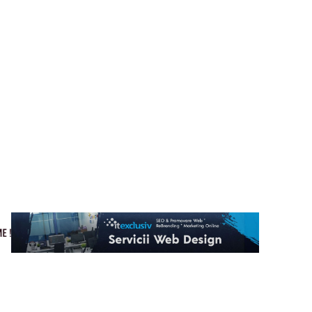
Cultura si Entertainment
Home & Deco
Tech