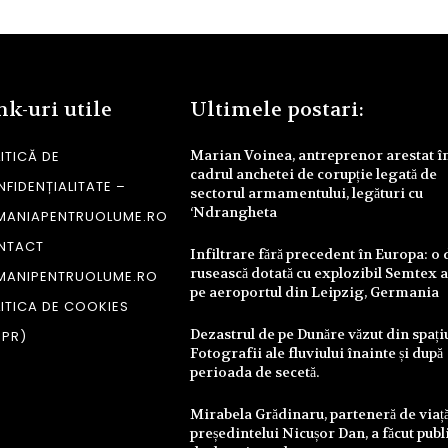
nk-uri utile
Ultimele postari:
Marian Voinea, antreprenor arestat î
ITICĂ DE
cadrul anchetei de corupție legată de
FIDENȚIALITATE –
sectorul armamentului, legături cu
‘Ndrangheta
MANIAPENTRUOLUME.RO
NTACT
Infiltrare fără precedent în Europa: o
rusească dotată cu explozibil Semtex a
MANIPENTRUOLUME.RO
pe aeroportul din Leipzig, Germania
ITICA DE COOKIES
Dezastrul de pe Dunăre văzut din spați
DPR)
Fotografii ale fluviului înainte și după
perioada de secetă.
Mirabela Grădinaru, parteneră de viață
președintelui Nicușor Dan, a făcut publ