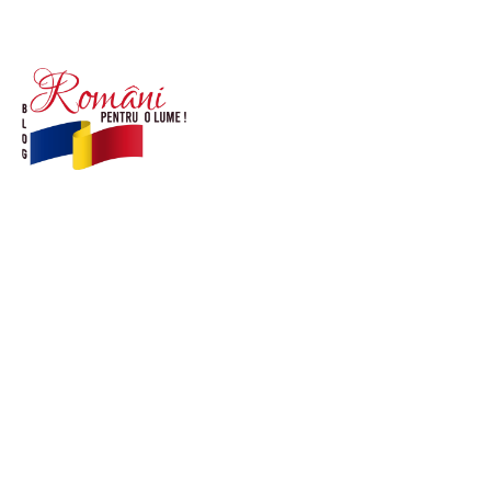
© Acest site este creat si administrat de
romanipentruolume.ro
. Toate drepturile rezervate.
Link-uri utile
POLITICĂ DE CONFIDENȚIALITATE –
ROMANIAPENTRUOLUME.RO
CONTACT ROMANIPENTRUOLUME.RO