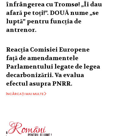
înfrângerea cu Tromsø! „Îi dau
afară pe toți!”. DOUĂ nume „se
luptă” pentru funcția de
antrenor.
Reacția Comisiei Europene
față de amendamentele
Parlamentului legate de legea
decarbonizării. Va evalua
efectul asupra PNRR.
ÎNCĂRCAȚI MAI MULTE