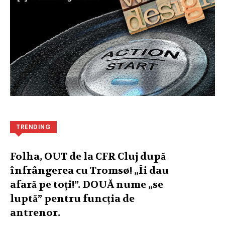
TRENDING
Folha, OUT de la CFR Cluj după
înfrângerea cu Tromsø! „Îi dau
afară pe toți!”. DOUĂ nume „se
luptă” pentru funcția de
antrenor.