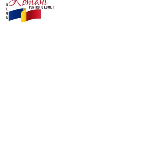
© Acest site este creat si administrat de
romanipentruolume.ro
. Toate drepturile rezervate.
Link-uri utile
POLITICĂ DE CONFIDENȚIALITATE –
ROMANIAPENTRUOLUME.RO
CONTACT ROMANIPENTRUOLUME.RO
POLITICA DE COOKIES (GDPR)