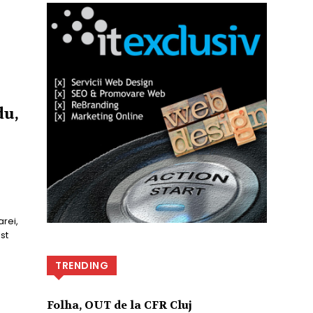
du,
arei,
st
TRENDING
Folha, OUT de la CFR Cluj