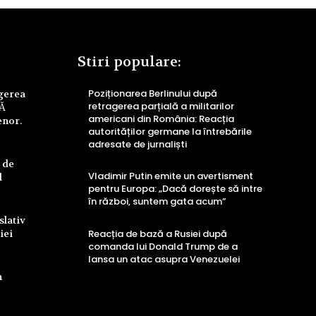
Stiri populare:
Poziționarea Berlinului după
ngerea
retragerea parțială a militarilor
UĂ
americani din România: Reacția
enor.
autorităților germane la întrebările
adresate de jurnaliști
 de
Vladimir Putin emite un avertisment
l
pentru Europa: „Dacă dorește să intre
în război, suntem gata acum”
slativ
iei
Reacția de bază a Rusiei după
comanda lui Donald Trump de a
lansa un atac asupra Venezuelei
n