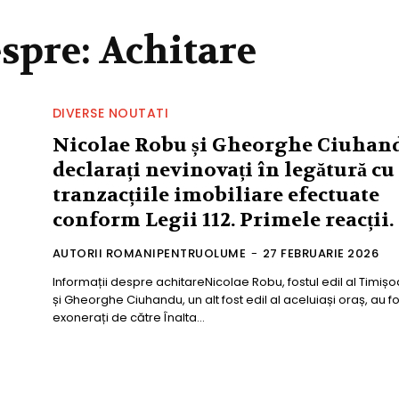
espre:
Achitare
DIVERSE NOUTATI
Nicolae Robu și Gheorghe Ciuhan
declarați nevinovați în legătură cu
tranzacțiile imobiliare efectuate
conform Legii 112. Primele reacții.
AUTORII ROMANIPENTRUOLUME
-
27 FEBRUARIE 2026
Informații despre achitareNicolae Robu, fostul edil al Timișo
și Gheorghe Ciuhandu, un alt fost edil al aceluiași oraș, au fo
exonerați de către Înalta...