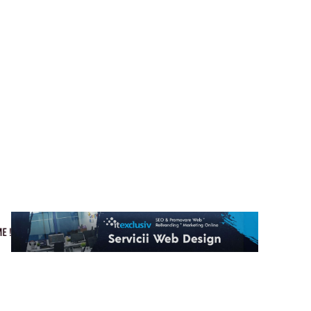
Cultura si Entertainment
Home & Deco
Tech