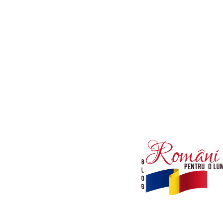
Afaceri si Industrii
Diverse noutati
Sanatate / Hobby