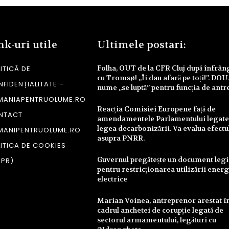
nk-uri utile
Ultimele postari:
Folha, OUT de la CFR Cluj după înfrâ
ITICĂ DE
cu Tromsø! „Îi dau afară pe toți!”. DO
FIDENȚIALITATE –
nume „se luptă” pentru funcția de antr
MANIAPENTRUOLUME.RO
Reacția Comisiei Europene față de
NTACT
amendamentele Parlamentului legate
legea decarbonizării. Va evalua efectu
MANIPENTRUOLUME.RO
asupra PNRR.
ITICA DE COOKIES
Guvernul pregătește un document legi
DPR)
pentru restricționarea utilizării energ
electrice
Marian Voinea, antreprenor arestat î
cadrul anchetei de corupție legată de
sectorul armamentului, legături cu