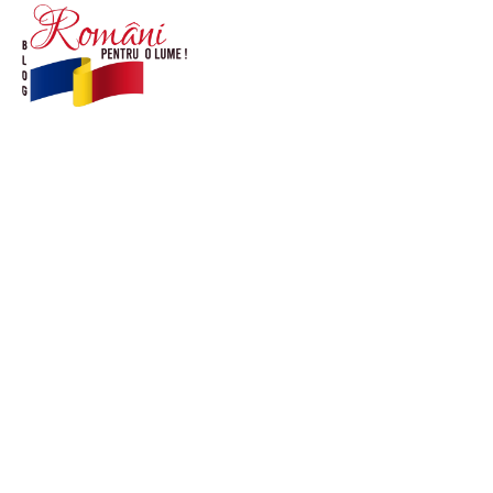
© Acest site este creat si administrat de
romanipentruolume.ro
. Toate drepturile rezervate.
Link-uri utile
POLITICĂ DE CONFIDENȚIALITATE –
ROMANIAPENTRUOLUME.RO
CONTACT ROMANIPENTRUOLUME.RO
POLITICA DE COOKIES (GDPR)