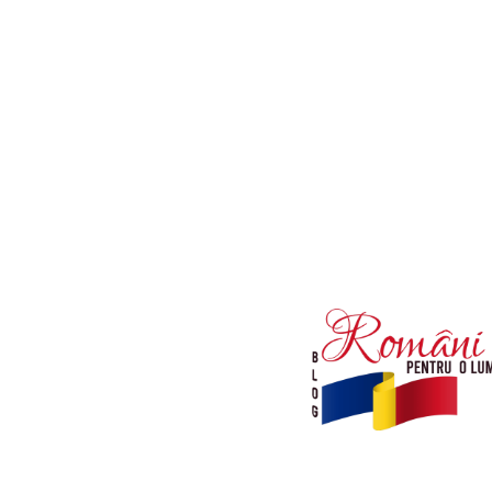
Afaceri si Industrii
Diverse noutati
Sanatate / Hobby