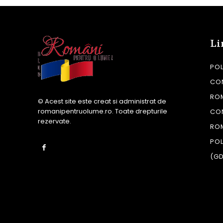
Li
POL
CON
RO
© Acest site este creat si administrat de
romanipentruolume.ro
. Toate drepturile
CO
rezervate.
RO
POL
(G