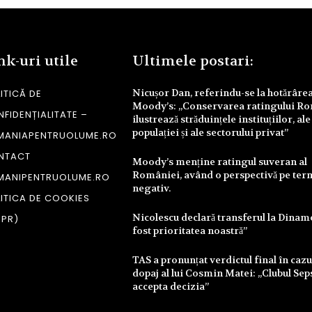
nk-uri utile
Ultimele postari:
Nicușor Dan, referindu-se la hotărâre
ITICĂ DE
Moody’s: „Conservarea ratingului R
FIDENȚIALITATE –
ilustrează străduințele instituțiilor, ale
populației și ale sectorului privat”
MANIAPENTRUOLUME.RO
NTACT
Moody’s menține ratingul suveran al
României, având o perspectivă pe te
MANIPENTRUOLUME.RO
negativ.
ITICA DE COOKIES
Nicolescu declară transferul la Dinam
DPR)
fost prioritatea noastră”
TAS a pronunțat verdictul final în cazu
dopaj al lui Cosmin Matei: „Clubul Sep
accepta decizia”