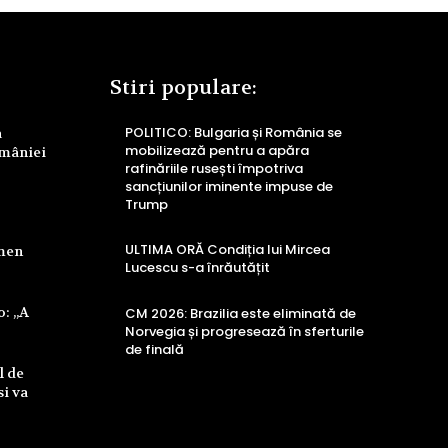
Stiri populare:
POLITICO: Bulgaria și România se
a
mobilizează pentru a apăra
omâniei
rafinăriile rusești împotriva
sancțiunilor iminente impuse de
Trump
ULTIMA ORĂ Condiția lui Mircea
rmen
Lucescu s-a înrăutățit
o: „A
CM 2026: Brazilia este eliminată de
Norvegia și progresează în sferturile
de finală
l de
si va