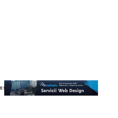
Cultura si Entertainment
Home & Deco
Tech