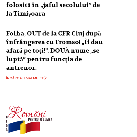
folosită în „jaful secolului” de
la Timișoara
Folha, OUT de la CFR Cluj după
înfrângerea cu Tromsø! „Îi dau
afară pe toți!”. DOUĂ nume „se
luptă” pentru funcția de
antrenor.
ÎNCĂRCAȚI MAI MULTE