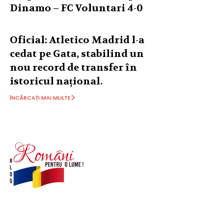
Dinamo – FC Voluntari 4-0
Oficial: Atletico Madrid l-a
cedat pe Gata, stabilind un
nou record de transfer în
istoricul național.
ÎNCĂRCAȚI MAI MULTE
© Acest site este creat si administrat de
romanipentruolume.ro
. Toate drepturile rezervate.