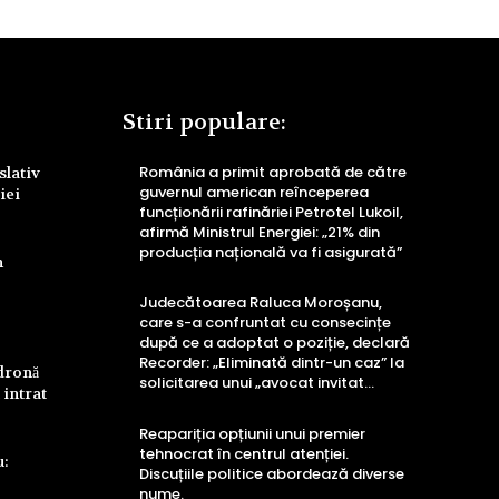
Stiri populare:
România a primit aprobată de către
slativ
guvernul american reînceperea
iei
funcționării rafinăriei Petrotel Lukoil,
afirmă Ministrul Energiei: „21% din
producția națională va fi asigurată”
n
Judecătoarea Raluca Moroșanu,
care s-a confruntat cu consecințe
după ce a adoptat o poziție, declară
Recorder: „Eliminată dintr-un caz” la
 dronă
solicitarea unui „avocat invitat...
 intrat
Reapariția opțiunii unui premier
tehnocrat în centrul atenției.
u:
Discuțiile politice abordează diverse
nume.