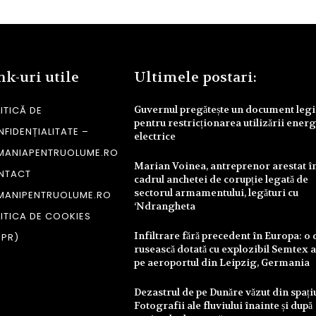
nk-uri utile
Ultimele postari:
Guvernul pregătește un document legi
ITICĂ DE
pentru restricționarea utilizării energ
FIDENȚIALITATE –
electrice
MANIAPENTRUOLUME.RO
Marian Voinea, antreprenor arestat î
NTACT
cadrul anchetei de corupție legată de
sectorul armamentului, legături cu
MANIPENTRUOLUME.RO
‘Ndrangheta
ITICA DE COOKIES
Infiltrare fără precedent în Europa: o
DPR)
rusească dotată cu explozibil Semtex a
pe aeroportul din Leipzig, Germania
Dezastrul de pe Dunăre văzut din spați
Fotografii ale fluviului înainte și după