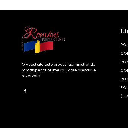
Li
POL
CON
RO
© Acest site este creat si administrat de
romanipentruolume.ro
. Toate drepturile
CO
rezervate.
RO
POL
(G