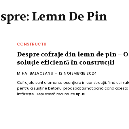
espre:
Lemn De Pin
CONSTRUCTII
Despre cofraje din lemn de pin – O
soluție eficientă în construcții
MIHAI BALACEANU
-
12 NOIEMBRIE 2024
Cofrajele sunt elemente esențiale în construcții, fiind utilizat
pentru a susține betonul proaspăt turnat până când acesta
întărește. Deși există mai multe tipuri...