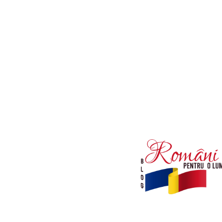
Afaceri si Industrii
Diverse noutati
Sanatate / Hobby