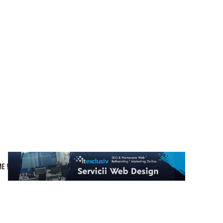
Cultura si Entertainment
Home & Deco
Tech