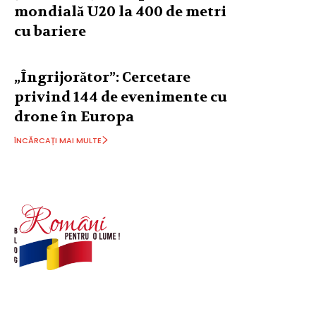
mondială U20 la 400 de metri
cu bariere
„Îngrijorător”: Cercetare
privind 144 de evenimente cu
drone în Europa
ÎNCĂRCAȚI MAI MULTE
© Acest site este creat si administrat de
romanipentruolume.ro
. Toate drepturile rezervate.