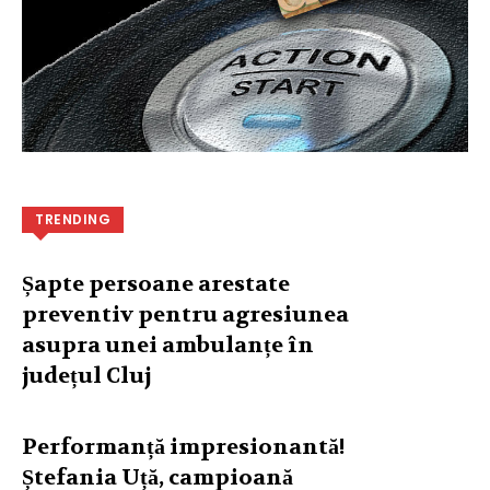
TRENDING
Șapte persoane arestate
preventiv pentru agresiunea
asupra unei ambulanțe în
județul Cluj
Performanță impresionantă!
Ștefania Uță, campioană